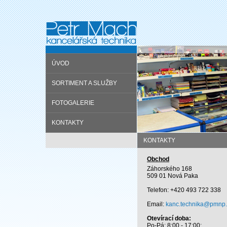
ÚVOD
SORTIMENT A SLUŽBY
FOTOGALERIE
KONTAKTY
KONTAKTY
Obchod
Záhorského 168
509 01 Nová Paka
Telefon: +420 493 722 338
Email:
kanc.technika@pmnp.
Otevírací doba:
Po-Pá: 8:00 - 17:00: